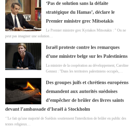
‘Pas de solution sans la défaite
stratégique du Hamas’, déclare le
Premier ministre grec Mitsotakis
Le Premier ministre grec Kyriakos Mitsotakis : " On ne
peut pas imaginer une solution…
Israël proteste contre les remarques
d’une ministre belge sur les Palestiniens
La ministre de la coopération au développement, Caroline
Gennez : ''Dans les territoires palestiniens occupés,…
Des groupes juifs et chrétiens européens
demandent aux autorités suédoises
d’empêcher de brûler des livres saints
devant l’ambassade d’Israël à Stockholm
‘’Le fait qu'une majorité de Suédois soutiennent l'interdiction de brûler en public des
textes religieux…