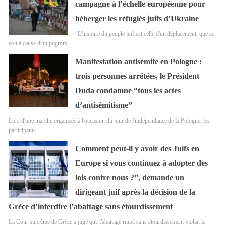
campagne à l’échelle européenne pour
héberger les réfugiés juifs d’Ukraine
"L'histoire du peuple juif est celle d'un déplacement, que ce
soit à cause d'un pogrom…
Manifestation antisémite en Pologne :
trois personnes arrêtées, le Président
Duda condamne “tous les actes
d’antisémitisme”
Lors d'une marche organisée à l'occasion du jour de l'indépendance de la Pologne, les
participants…
Comment peut-il y avoir des Juifs en
Europe si vous continuez à adopter des
lois contre nous ?”, demande un
dirigeant juif après la décision de la
Grèce d’interdire l’abattage sans étourdissement
La Cour suprême de Grèce a jugé que l'abattage rituel sans étourdissement violait le