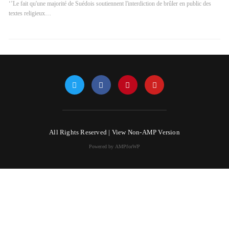
‘’Le fait qu'une majorité de Suédois soutiennent l'interdiction de brûler en public des
textes religieux…
All Rights Reserved |
View Non-AMP Version
Powered by AMPforWP