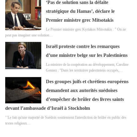
‘Pas de solution sans la défaite
stratégique du Hamas’, déclare le
Premier ministre grec Mitsotakis
Le Premier ministre grec Kyriakos Mitsotakis : " On ne
peut pas imaginer une solution…
Israël proteste contre les remarques
d’une ministre belge sur les Palestiniens
La ministre de la coopération au développement, Caroline
Gennez : ''Dans les territoires palestiniens occupés,…
Des groupes juifs et chrétiens européens
demandent aux autorités suédoises
d’empêcher de brûler des livres saints
devant l’ambassade d’Israël à Stockholm
‘’Le fait qu'une majorité de Suédois soutiennent l'interdiction de brûler en public des
textes religieux…