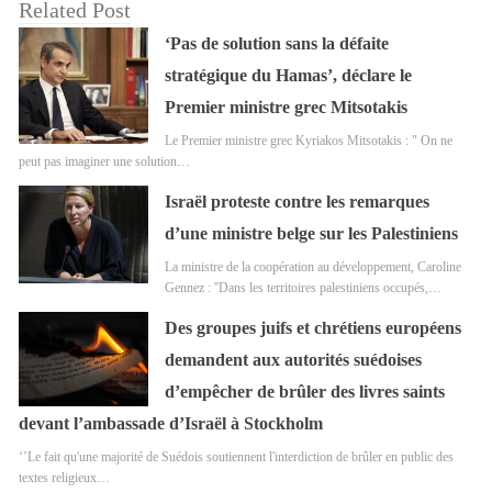
Related Post
‘Pas de solution sans la défaite
stratégique du Hamas’, déclare le
Premier ministre grec Mitsotakis
Le Premier ministre grec Kyriakos Mitsotakis : " On ne
peut pas imaginer une solution…
Israël proteste contre les remarques
d’une ministre belge sur les Palestiniens
La ministre de la coopération au développement, Caroline
Gennez : ''Dans les territoires palestiniens occupés,…
Des groupes juifs et chrétiens européens
demandent aux autorités suédoises
d’empêcher de brûler des livres saints
devant l’ambassade d’Israël à Stockholm
‘’Le fait qu'une majorité de Suédois soutiennent l'interdiction de brûler en public des
textes religieux…