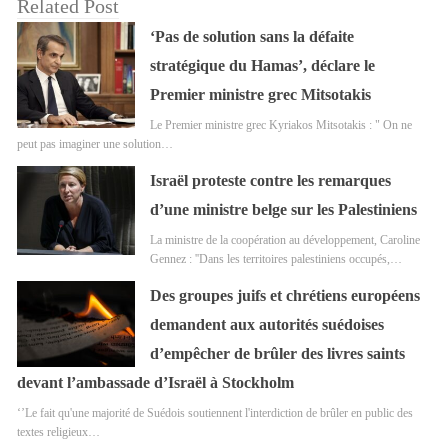
Related Post
‘Pas de solution sans la défaite
stratégique du Hamas’, déclare le
Premier ministre grec Mitsotakis
Le Premier ministre grec Kyriakos Mitsotakis : " On ne
peut pas imaginer une solution…
Israël proteste contre les remarques
d’une ministre belge sur les Palestiniens
La ministre de la coopération au développement, Caroline
Gennez : ''Dans les territoires palestiniens occupés,…
Des groupes juifs et chrétiens européens
demandent aux autorités suédoises
d’empêcher de brûler des livres saints
devant l’ambassade d’Israël à Stockholm
‘’Le fait qu'une majorité de Suédois soutiennent l'interdiction de brûler en public des
textes religieux…