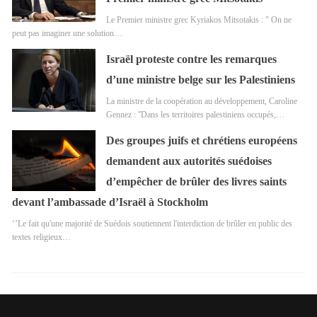
Le Premier ministre grec Kyriakos Mitsotakis : " On ne
peut pas imaginer une solution…
Israël proteste contre les remarques
d’une ministre belge sur les Palestiniens
La ministre de la coopération au développement, Caroline
Gennez : ''Dans les territoires palestiniens occupés,…
Des groupes juifs et chrétiens européens
demandent aux autorités suédoises
d’empêcher de brûler des livres saints
devant l’ambassade d’Israël à Stockholm
‘’Le fait qu'une majorité de Suédois soutiennent l'interdiction de brûler en public des
textes religieux…