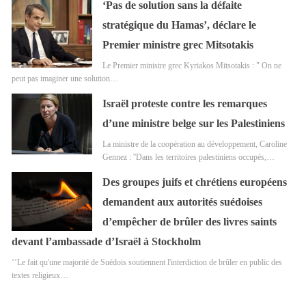
‘Pas de solution sans la défaite
stratégique du Hamas’, déclare le
Premier ministre grec Mitsotakis
Le Premier ministre grec Kyriakos Mitsotakis : " On ne
peut pas imaginer une solution…
Israël proteste contre les remarques
d’une ministre belge sur les Palestiniens
La ministre de la coopération au développement, Caroline
Gennez : ''Dans les territoires palestiniens occupés,…
Des groupes juifs et chrétiens européens
demandent aux autorités suédoises
d’empêcher de brûler des livres saints
devant l’ambassade d’Israël à Stockholm
‘’Le fait qu'une majorité de Suédois soutiennent l'interdiction de brûler en public des
textes religieux…