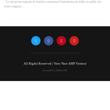
‘’Le fait qu'une majorité de Suédois soutiennent l'interdiction de brûler en public des
textes religieux…
All Rights Reserved |
View Non-AMP Version
Powered by AMPforWP