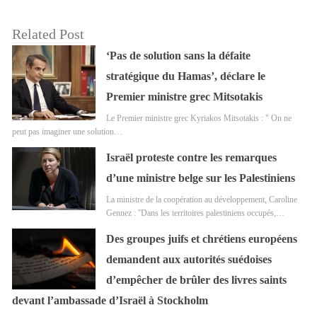
Related Post
‘Pas de solution sans la défaite
stratégique du Hamas’, déclare le
Premier ministre grec Mitsotakis
Le Premier ministre grec Kyriakos Mitsotakis : " On ne
peut pas imaginer une solution…
Israël proteste contre les remarques
d’une ministre belge sur les Palestiniens
La ministre de la coopération au développement, Caroline
Gennez : ''Dans les territoires palestiniens occupés,…
Des groupes juifs et chrétiens européens
demandent aux autorités suédoises
d’empêcher de brûler des livres saints
devant l’ambassade d’Israël à Stockholm