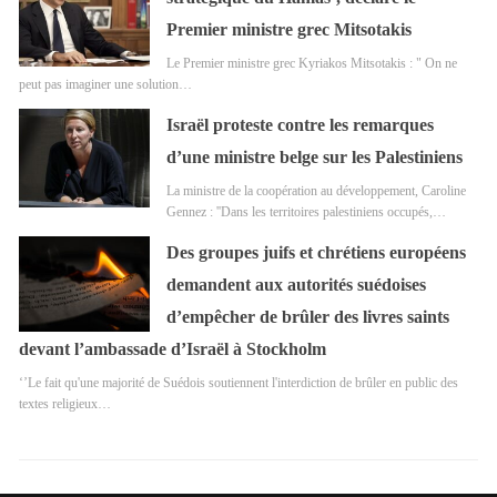
Premier ministre grec Mitsotakis
Le Premier ministre grec Kyriakos Mitsotakis : " On ne
peut pas imaginer une solution…
Israël proteste contre les remarques
d’une ministre belge sur les Palestiniens
La ministre de la coopération au développement, Caroline
Gennez : ''Dans les territoires palestiniens occupés,…
Des groupes juifs et chrétiens européens
demandent aux autorités suédoises
d’empêcher de brûler des livres saints
devant l’ambassade d’Israël à Stockholm
‘’Le fait qu'une majorité de Suédois soutiennent l'interdiction de brûler en public des
textes religieux…