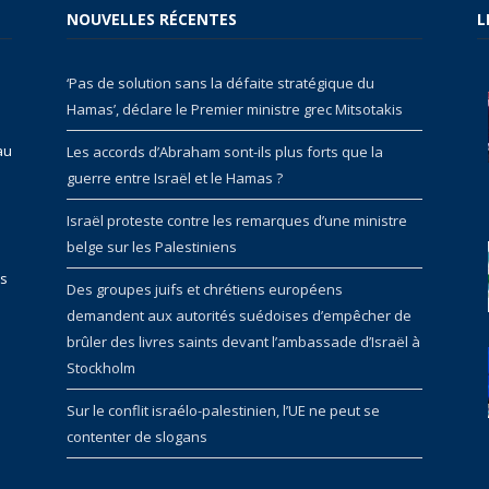
NOUVELLES RÉCENTES
L
‘Pas de solution sans la défaite stratégique du
Hamas’, déclare le Premier ministre grec Mitsotakis
au
Les accords d’Abraham sont-ils plus forts que la
guerre entre Israël et le Hamas ?
Israël proteste contre les remarques d’une ministre
belge sur les Palestiniens
rs
Des groupes juifs et chrétiens européens
demandent aux autorités suédoises d’empêcher de
brûler des livres saints devant l’ambassade d’Israël à
Stockholm
Sur le conflit israélo-palestinien, l’UE ne peut se
contenter de slogans