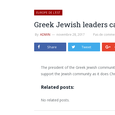
EUROPE DE L'EST
Greek Jewish leaders c
By
ADMIN
novembre 28, 2017
Pas de commen
Share
Tweet
The president of the Greek Jewish communit
support the Jewish community as it does Chr
Related posts:
No related posts.