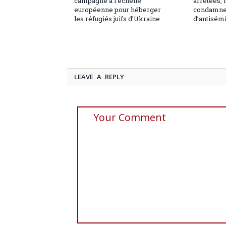
campagne à l’échelle
arrêtées, 
européenne pour héberger
condamne 
les réfugiés juifs d’Ukraine
d’antisém
LEAVE A REPLY