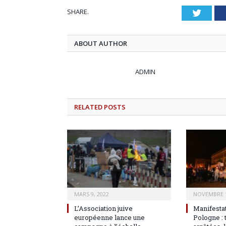
SHARE.
Twitt
ABOUT AUTHOR
ADMIN
RELATED
POSTS
MARS 9, 2022
NOVEMBRE 1
L’Association juive
Manifesta
européenne lance une
Pologne :