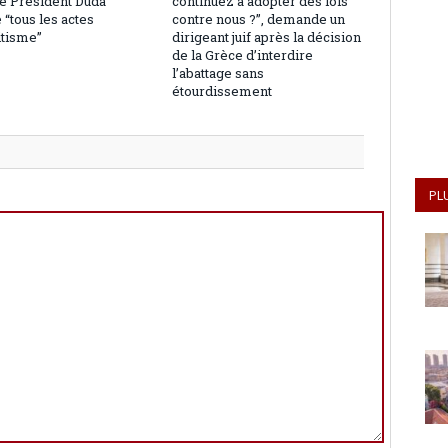
le Président Duda
continuez à adopter des lois
“tous les actes
contre nous ?”, demande un
itisme”
dirigeant juif après la décision
de la Grèce d’interdire
l’abattage sans
étourdissement
PL