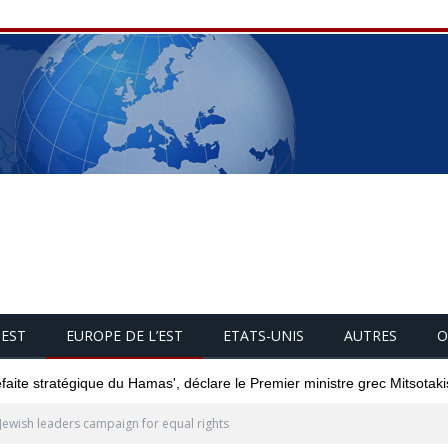
UEST
EUROPE DE L’EST
ETATS-UNIS
AUTRES
O
éfaite stratégique du Hamas', déclare le Premier ministre grec Mitsotaki
Jewish leaders campaign for equal rights