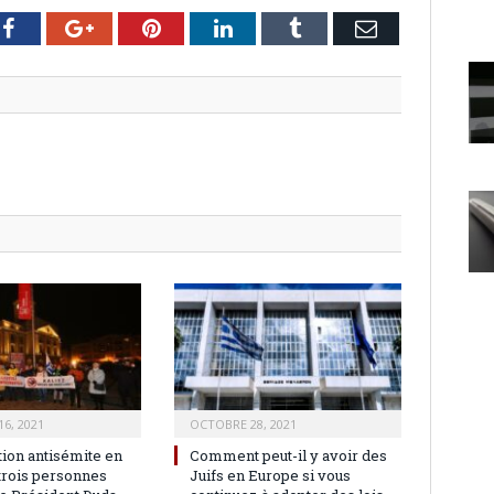
er
Facebook
Google+
Pinterest
LinkedIn
Tumblr
Email
6, 2021
OCTOBRE 28, 2021
tion antisémite en
Comment peut-il y avoir des
 trois personnes
Juifs en Europe si vous