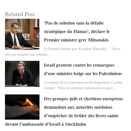
Related Post
‘Pas de solution sans la défaite
stratégique du Hamas’, déclare le
Premier ministre grec Mitsotakis
Le Premier ministre grec Kyriakos Mitsotakis : " On ne
peut pas imaginer une solution…
Israël proteste contre les remarques
d’une ministre belge sur les Palestiniens
La ministre de la coopération au développement, Caroline
Gennez : ''Dans les territoires palestiniens occupés,…
Des groupes juifs et chrétiens européens
demandent aux autorités suédoises
d’empêcher de brûler des livres saints
devant l’ambassade d’Israël à Stockholm