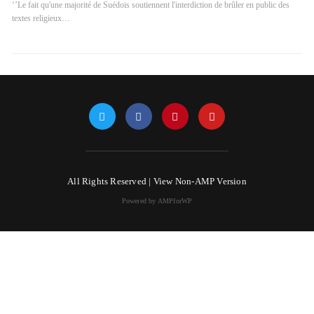
‘’Le fait qu'une majorité de Suédois soutiennent l'interdiction de brûler en public des
textes religieux…
All Rights Reserved |
View Non-AMP Version
Powered by AMPforWP