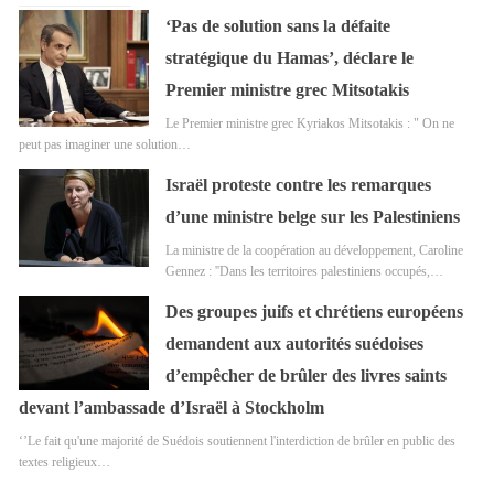
‘Pas de solution sans la défaite
stratégique du Hamas’, déclare le
Premier ministre grec Mitsotakis
Le Premier ministre grec Kyriakos Mitsotakis : " On ne
peut pas imaginer une solution…
Israël proteste contre les remarques
d’une ministre belge sur les Palestiniens
La ministre de la coopération au développement, Caroline
Gennez : ''Dans les territoires palestiniens occupés,…
Des groupes juifs et chrétiens européens
demandent aux autorités suédoises
d’empêcher de brûler des livres saints
devant l’ambassade d’Israël à Stockholm
‘’Le fait qu'une majorité de Suédois soutiennent l'interdiction de brûler en public des
textes religieux…