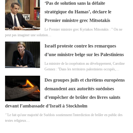
‘Pas de solution sans la défaite
stratégique du Hamas’, déclare le
Premier ministre grec Mitsotakis
Le Premier ministre grec Kyriakos Mitsotakis : " On ne
peut pas imaginer une solution…
Israël proteste contre les remarques
d’une ministre belge sur les Palestiniens
La ministre de la coopération au développement, Caroline
Gennez : ''Dans les territoires palestiniens occupés,…
Des groupes juifs et chrétiens européens
demandent aux autorités suédoises
d’empêcher de brûler des livres saints
devant l’ambassade d’Israël à Stockholm
‘’Le fait qu'une majorité de Suédois soutiennent l'interdiction de brûler en public des
textes religieux…