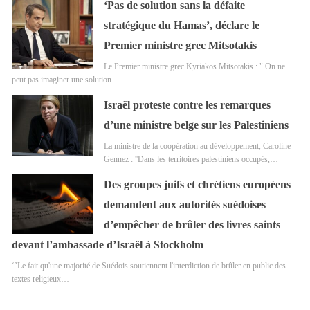
‘Pas de solution sans la défaite
stratégique du Hamas’, déclare le
Premier ministre grec Mitsotakis
Le Premier ministre grec Kyriakos Mitsotakis : " On ne
peut pas imaginer une solution…
Israël proteste contre les remarques
d’une ministre belge sur les Palestiniens
La ministre de la coopération au développement, Caroline
Gennez : ''Dans les territoires palestiniens occupés,…
Des groupes juifs et chrétiens européens
demandent aux autorités suédoises
d’empêcher de brûler des livres saints
devant l’ambassade d’Israël à Stockholm
‘’Le fait qu'une majorité de Suédois soutiennent l'interdiction de brûler en public des
textes religieux…