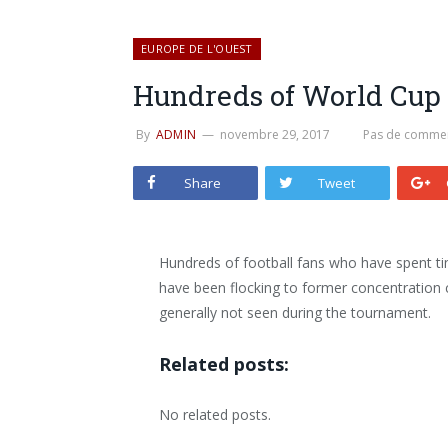
EUROPE DE L'OUEST
Hundreds of World Cup 
By
ADMIN
novembre 29, 2017
Pas de commen
Share
Tweet
Hundreds of football fans who have spent t
have been flocking to former concentration 
generally not seen during the tournament.
Related posts:
No related posts.