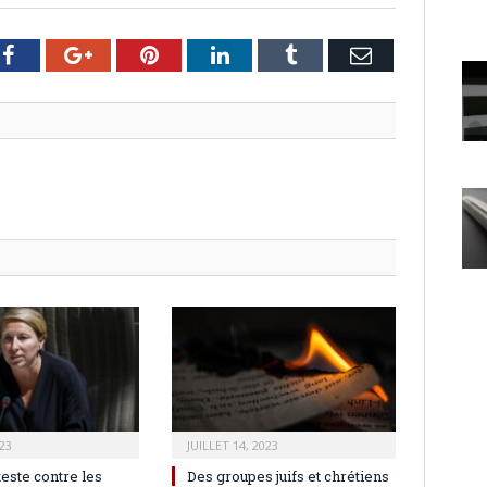
er
Facebook
Google+
Pinterest
LinkedIn
Tumblr
Email
23
JUILLET 14, 2023
teste contre les
Des groupes juifs et chrétiens