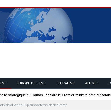
UEST
EUROPE DE L’EST
ETATS-UNIS
AUTRES
O
éfaite stratégique du Hamas', déclare le Premier ministre grec Mitsotaki
dreds of World Cup supporters visit Nazi camp