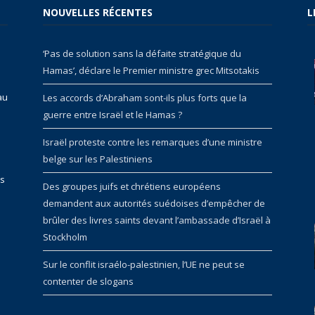
NOUVELLES RÉCENTES
L
‘Pas de solution sans la défaite stratégique du
Hamas’, déclare le Premier ministre grec Mitsotakis
au
Les accords d’Abraham sont-ils plus forts que la
guerre entre Israël et le Hamas ?
Israël proteste contre les remarques d’une ministre
belge sur les Palestiniens
rs
Des groupes juifs et chrétiens européens
demandent aux autorités suédoises d’empêcher de
brûler des livres saints devant l’ambassade d’Israël à
Stockholm
Sur le conflit israélo-palestinien, l’UE ne peut se
contenter de slogans