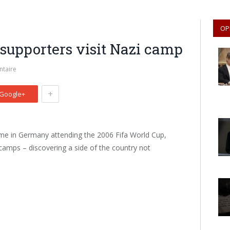
OP
supporters visit Nazi camp
taire
+
Google+
ime in Germany attending the 2006 Fifa World Cup,
camps – discovering a side of the country not