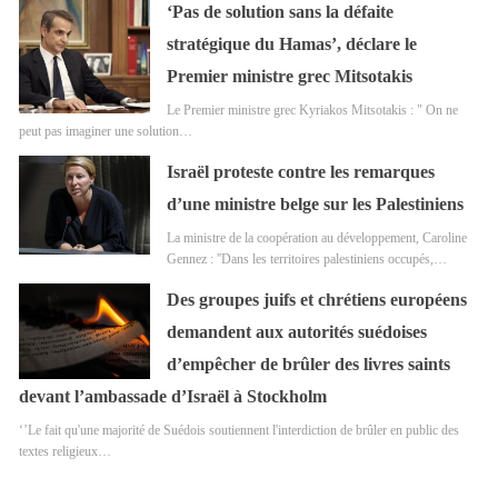
‘Pas de solution sans la défaite
stratégique du Hamas’, déclare le
Premier ministre grec Mitsotakis
Le Premier ministre grec Kyriakos Mitsotakis : " On ne
peut pas imaginer une solution…
Israël proteste contre les remarques
d’une ministre belge sur les Palestiniens
La ministre de la coopération au développement, Caroline
Gennez : ''Dans les territoires palestiniens occupés,…
Des groupes juifs et chrétiens européens
demandent aux autorités suédoises
d’empêcher de brûler des livres saints
devant l’ambassade d’Israël à Stockholm
‘’Le fait qu'une majorité de Suédois soutiennent l'interdiction de brûler en public des
textes religieux…