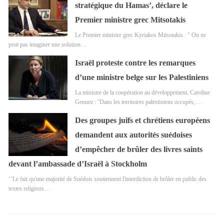
stratégique du Hamas’, déclare le
Premier ministre grec Mitsotakis
Le Premier ministre grec Kyriakos Mitsotakis : " On ne
peut pas imaginer une solution…
Israël proteste contre les remarques
d’une ministre belge sur les Palestiniens
La ministre de la coopération au développement, Caroline
Gennez : ''Dans les territoires palestiniens occupés,…
Des groupes juifs et chrétiens européens
demandent aux autorités suédoises
d’empêcher de brûler des livres saints
devant l’ambassade d’Israël à Stockholm
‘’Le fait qu'une majorité de Suédois soutiennent l'interdiction de brûler en public des
textes religieux…