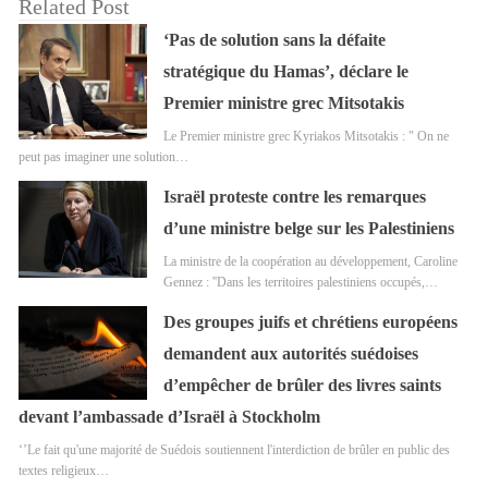
Related Post
‘Pas de solution sans la défaite
stratégique du Hamas’, déclare le
Premier ministre grec Mitsotakis
Le Premier ministre grec Kyriakos Mitsotakis : " On ne
peut pas imaginer une solution…
Israël proteste contre les remarques
d’une ministre belge sur les Palestiniens
La ministre de la coopération au développement, Caroline
Gennez : ''Dans les territoires palestiniens occupés,…
Des groupes juifs et chrétiens européens
demandent aux autorités suédoises
d’empêcher de brûler des livres saints
devant l’ambassade d’Israël à Stockholm
‘’Le fait qu'une majorité de Suédois soutiennent l'interdiction de brûler en public des
textes religieux…