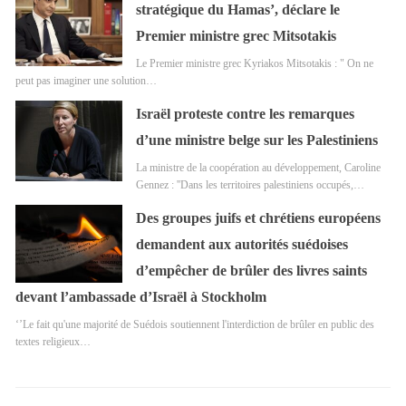
stratégique du Hamas’, déclare le
Premier ministre grec Mitsotakis
Le Premier ministre grec Kyriakos Mitsotakis : " On ne
peut pas imaginer une solution…
Israël proteste contre les remarques
d’une ministre belge sur les Palestiniens
La ministre de la coopération au développement, Caroline
Gennez : ''Dans les territoires palestiniens occupés,…
Des groupes juifs et chrétiens européens
demandent aux autorités suédoises
d’empêcher de brûler des livres saints
devant l’ambassade d’Israël à Stockholm
‘’Le fait qu'une majorité de Suédois soutiennent l'interdiction de brûler en public des
textes religieux…