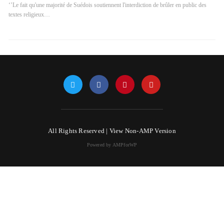
‘’Le fait qu'une majorité de Suédois soutiennent l'interdiction de brûler en public des
textes religieux…
All Rights Reserved |
View Non-AMP Version
Powered by AMPforWP