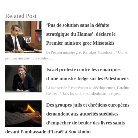
Related Post
‘Pas de solution sans la défaite
stratégique du Hamas’, déclare le
Premier ministre grec Mitsotakis
Le Premier ministre grec Kyriakos Mitsotakis : " On ne
peut pas imaginer une solution…
Israël proteste contre les remarques
d’une ministre belge sur les Palestiniens
La ministre de la coopération au développement, Caroline
Gennez : ''Dans les territoires palestiniens occupés,…
Des groupes juifs et chrétiens européens
demandent aux autorités suédoises
d’empêcher de brûler des livres saints
devant l’ambassade d’Israël à Stockholm