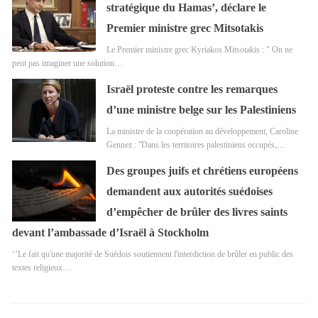
stratégique du Hamas’, déclare le
Premier ministre grec Mitsotakis
Le Premier ministre grec Kyriakos Mitsotakis : " On ne
peut pas imaginer une solution…
Israël proteste contre les remarques
d’une ministre belge sur les Palestiniens
La ministre de la coopération au développement, Caroline
Gennez : ''Dans les territoires palestiniens occupés,…
Des groupes juifs et chrétiens européens
demandent aux autorités suédoises
d’empêcher de brûler des livres saints
devant l’ambassade d’Israël à Stockholm
‘’Le fait qu'une majorité de Suédois soutiennent l'interdiction de brûler en public des
textes religieux…