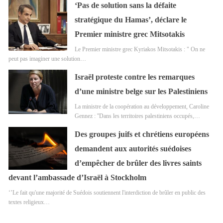
‘Pas de solution sans la défaite
stratégique du Hamas’, déclare le
Premier ministre grec Mitsotakis
Le Premier ministre grec Kyriakos Mitsotakis : " On ne
peut pas imaginer une solution…
Israël proteste contre les remarques
d’une ministre belge sur les Palestiniens
La ministre de la coopération au développement, Caroline
Gennez : ''Dans les territoires palestiniens occupés,…
Des groupes juifs et chrétiens européens
demandent aux autorités suédoises
d’empêcher de brûler des livres saints
devant l’ambassade d’Israël à Stockholm
‘’Le fait qu'une majorité de Suédois soutiennent l'interdiction de brûler en public des
textes religieux…