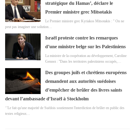
stratégique du Hamas’, déclare le
Premier ministre grec Mitsotakis
Le Premier ministre grec Kyriakos Mitsotakis : " On ne
peut pas imaginer une solution…
Israël proteste contre les remarques
d’une ministre belge sur les Palestiniens
La ministre de la coopération au développement, Caroline
Gennez : ''Dans les territoires palestiniens occupés,…
Des groupes juifs et chrétiens européens
demandent aux autorités suédoises
d’empêcher de brûler des livres saints
devant l’ambassade d’Israël à Stockholm
‘’Le fait qu'une majorité de Suédois soutiennent l'interdiction de brûler en public des
textes religieux…