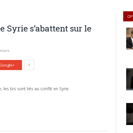
OP
de Syrie s’abattent sur le
taire
+
Google+
les tirs sont liés au conflit en Syrie.