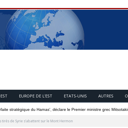
UEST
EUROPE DE L’EST
ETATS-UNIS
AUTRES
O
éfaite stratégique du Hamas', déclare le Premier ministre grec Mitsotaki
s tirés de Syrie s’abattent sur le Mont Hermon