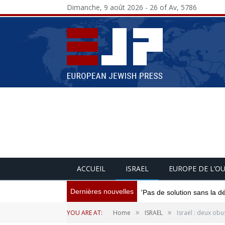
Dimanche, 9 août 2026 - 26 of Av, 5786
ACCUEIL
ISRAEL
EUROPE DE L’O
Dernières nouvelles
'Pas de solution sans la d
»
»
YOU ARE AT:
Home
ISRAEL
Israël : deux obu