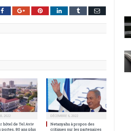
er
Facebook
Google+
Pinterest
LinkedIn
Tumblr
Email
8, 2022
DÉCEMBRE 6, 2022
r hôtel de Tel Aviv
Netanyahu à propos des
 portes, 80 ans plus
critiques sur les partenaires