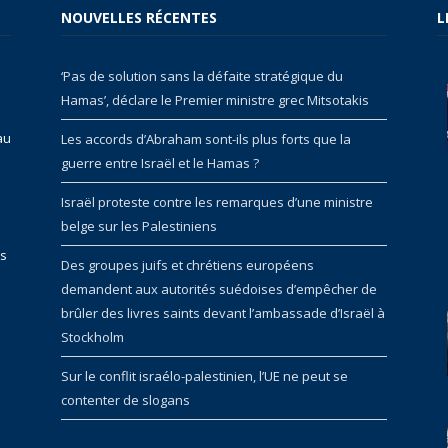
NOUVELLES RÉCENTES
L
‘Pas de solution sans la défaite stratégique du
Hamas’, déclare le Premier ministre grec Mitsotakis
au
Les accords d’Abraham sont-ils plus forts que la
guerre entre Israël et le Hamas ?
Israël proteste contre les remarques d’une ministre
belge sur les Palestiniens
rs
Des groupes juifs et chrétiens européens
demandent aux autorités suédoises d’empêcher de
brûler des livres saints devant l’ambassade d’Israël à
Stockholm
Sur le conflit israélo-palestinien, l’UE ne peut se
contenter de slogans