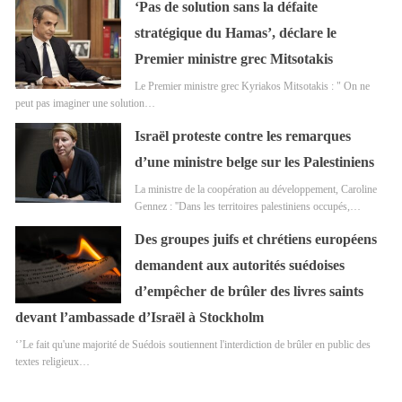
‘Pas de solution sans la défaite
stratégique du Hamas’, déclare le
Premier ministre grec Mitsotakis
Le Premier ministre grec Kyriakos Mitsotakis : " On ne
peut pas imaginer une solution…
Israël proteste contre les remarques
d’une ministre belge sur les Palestiniens
La ministre de la coopération au développement, Caroline
Gennez : ''Dans les territoires palestiniens occupés,…
Des groupes juifs et chrétiens européens
demandent aux autorités suédoises
d’empêcher de brûler des livres saints
devant l’ambassade d’Israël à Stockholm
‘’Le fait qu'une majorité de Suédois soutiennent l'interdiction de brûler en public des
textes religieux…