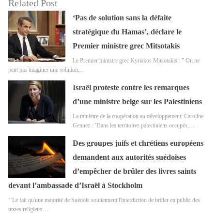
Related Post
‘Pas de solution sans la défaite
stratégique du Hamas’, déclare le
Premier ministre grec Mitsotakis
Le Premier ministre grec Kyriakos Mitsotakis : " On ne
peut pas imaginer une solution…
Israël proteste contre les remarques
d’une ministre belge sur les Palestiniens
La ministre de la coopération au développement, Caroline
Gennez : ''Dans les territoires palestiniens occupés,…
Des groupes juifs et chrétiens européens
demandent aux autorités suédoises
d’empêcher de brûler des livres saints
devant l’ambassade d’Israël à Stockholm
‘’Le fait qu'une majorité de Suédois soutiennent l'interdiction de brûler en public des
textes religieux…