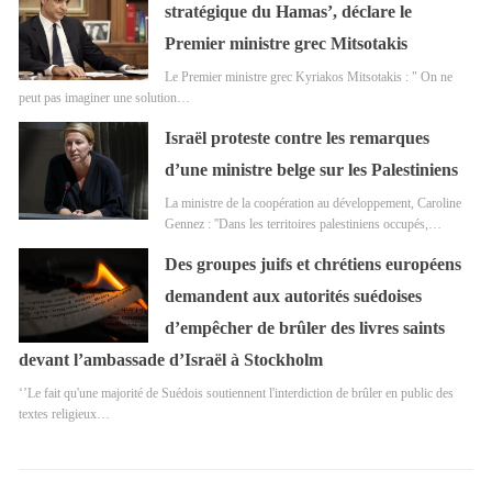
stratégique du Hamas’, déclare le
Premier ministre grec Mitsotakis
Le Premier ministre grec Kyriakos Mitsotakis : " On ne
peut pas imaginer une solution…
Israël proteste contre les remarques
d’une ministre belge sur les Palestiniens
La ministre de la coopération au développement, Caroline
Gennez : ''Dans les territoires palestiniens occupés,…
Des groupes juifs et chrétiens européens
demandent aux autorités suédoises
d’empêcher de brûler des livres saints
devant l’ambassade d’Israël à Stockholm
‘’Le fait qu'une majorité de Suédois soutiennent l'interdiction de brûler en public des
textes religieux…