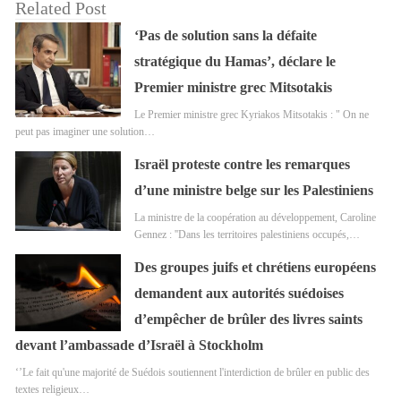
Related Post
‘Pas de solution sans la défaite
stratégique du Hamas’, déclare le
Premier ministre grec Mitsotakis
Le Premier ministre grec Kyriakos Mitsotakis : " On ne
peut pas imaginer une solution…
Israël proteste contre les remarques
d’une ministre belge sur les Palestiniens
La ministre de la coopération au développement, Caroline
Gennez : ''Dans les territoires palestiniens occupés,…
Des groupes juifs et chrétiens européens
demandent aux autorités suédoises
d’empêcher de brûler des livres saints
devant l’ambassade d’Israël à Stockholm
‘’Le fait qu'une majorité de Suédois soutiennent l'interdiction de brûler en public des
textes religieux…