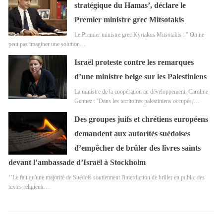
stratégique du Hamas’, déclare le
Premier ministre grec Mitsotakis
Le Premier ministre grec Kyriakos Mitsotakis : " On ne
peut pas imaginer une solution…
Israël proteste contre les remarques
d’une ministre belge sur les Palestiniens
La ministre de la coopération au développement, Caroline
Gennez : ''Dans les territoires palestiniens occupés,…
Des groupes juifs et chrétiens européens
demandent aux autorités suédoises
d’empêcher de brûler des livres saints
devant l’ambassade d’Israël à Stockholm
‘’Le fait qu'une majorité de Suédois soutiennent l'interdiction de brûler en public des
textes religieux…