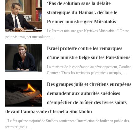
‘Pas de solution sans la défaite
stratégique du Hamas’, déclare le
Premier ministre grec Mitsotakis
Le Premier ministre grec Kyriakos Mitsotakis : " On ne
peut pas imaginer une solution…
Israël proteste contre les remarques
d’une ministre belge sur les Palestiniens
La ministre de la coopération au développement, Caroline
Gennez : ''Dans les territoires palestiniens occupés,…
Des groupes juifs et chrétiens européens
demandent aux autorités suédoises
d’empêcher de brûler des livres saints
devant l’ambassade d’Israël à Stockholm
‘’Le fait qu'une majorité de Suédois soutiennent l'interdiction de brûler en public des
textes religieux…