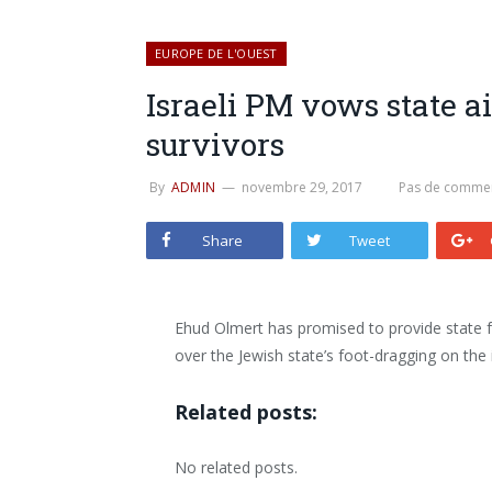
EUROPE DE L'OUEST
Israeli PM vows state a
survivors
By
ADMIN
novembre 29, 2017
Pas de commen
Share
Tweet
Ehud Olmert has promised to provide state f
over the Jewish state’s foot-dragging on the 
Related posts:
No related posts.