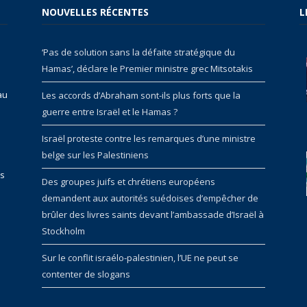
NOUVELLES RÉCENTES
L
‘Pas de solution sans la défaite stratégique du
Hamas’, déclare le Premier ministre grec Mitsotakis
au
Les accords d’Abraham sont-ils plus forts que la
guerre entre Israël et le Hamas ?
Israël proteste contre les remarques d’une ministre
belge sur les Palestiniens
rs
Des groupes juifs et chrétiens européens
demandent aux autorités suédoises d’empêcher de
brûler des livres saints devant l’ambassade d’Israël à
Stockholm
Sur le conflit israélo-palestinien, l’UE ne peut se
contenter de slogans