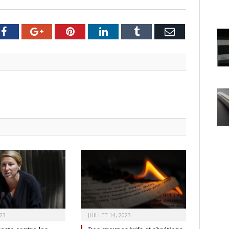
er
Facebook
Google+
Pinterest
LinkedIn
Tumblr
Email
23
JUILLET 14, 2023