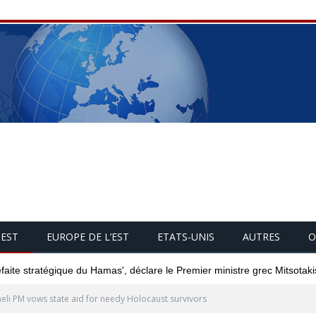
UEST
EUROPE DE L’EST
ETATS-UNIS
AUTRES
O
éfaite stratégique du Hamas', déclare le Premier ministre grec Mitsotaki
aeli PM vows state aid for needy Holocaust survivors