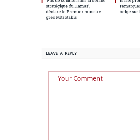
‘Pas de solution sans la défaite
Israël pro
stratégique du Hamas’,
remarques
déclare le Premier ministre
belge sur 
grec Mitsotakis
LEAVE A REPLY