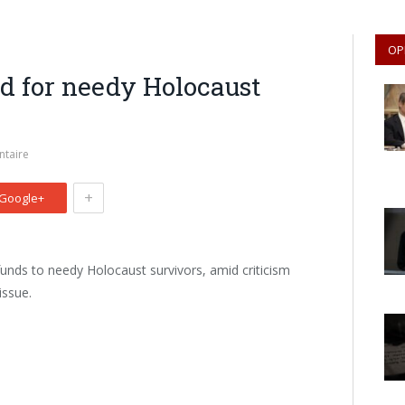
OP
id for needy Holocaust
taire
+
Google+
unds to needy Holocaust survivors, amid criticism
issue.