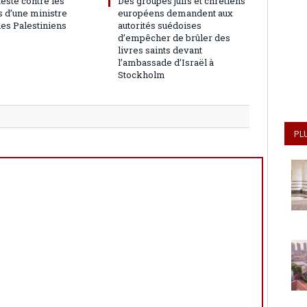
teste contre les
Des groupes juifs et chrétiens
 d’une ministre
européens demandent aux
les Palestiniens
autorités suédoises
d’empêcher de brûler des
livres saints devant
l’ambassade d’Israël à
Stockholm
PL