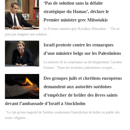
‘Pas de solution sans la défaite
stratégique du Hamas’, déclare le
Premier ministre grec Mitsotakis
Le Premier ministre grec Kyriakos Mitsotakis : " On ne
peut pas imaginer une solution…
Israël proteste contre les remarques
d’une ministre belge sur les Palestiniens
La ministre de la coopération au développement, Caroline
Gennez : ''Dans les territoires palestiniens occupés,…
Des groupes juifs et chrétiens européens
demandent aux autorités suédoises
d’empêcher de brûler des livres saints
devant l’ambassade d’Israël à Stockholm
‘’Le fait qu'une majorité de Suédois soutiennent l'interdiction de brûler en public des
textes religieux…