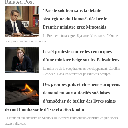
Related Post
‘Pas de solution sans la défaite
stratégique du Hamas’, déclare le
Premier ministre grec Mitsotakis
Le Premier ministre grec Kyriakos Mitsotakis : " On ne
peut pas imaginer une solution…
Israël proteste contre les remarques
d’une ministre belge sur les Palestiniens
La ministre de la coopération au développement, Caroline
Gennez : ''Dans les territoires palestiniens occupés,…
Des groupes juifs et chrétiens européens
demandent aux autorités suédoises
d’empêcher de brûler des livres saints
devant l’ambassade d’Israël à Stockholm
‘’Le fait qu'une majorité de Suédois soutiennent l'interdiction de brûler en public des
textes religieux…