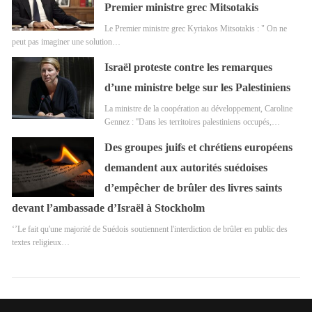
Premier ministre grec Mitsotakis
Le Premier ministre grec Kyriakos Mitsotakis : " On ne
peut pas imaginer une solution…
Israël proteste contre les remarques
d’une ministre belge sur les Palestiniens
La ministre de la coopération au développement, Caroline
Gennez : ''Dans les territoires palestiniens occupés,…
Des groupes juifs et chrétiens européens
demandent aux autorités suédoises
d’empêcher de brûler des livres saints
devant l’ambassade d’Israël à Stockholm
‘’Le fait qu'une majorité de Suédois soutiennent l'interdiction de brûler en public des
textes religieux…