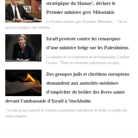
stratégique du Hamas’, déclare le
Premier ministre grec Mitsotakis
Le Premier ministre grec Kyriakos Mitsotakis : " On ne
peut pas imaginer une solution…
Israël proteste contre les remarques
d’une ministre belge sur les Palestiniens
La ministre de la coopération au développement, Caroline
Gennez : ''Dans les territoires palestiniens occupés,…
Des groupes juifs et chrétiens européens
demandent aux autorités suédoises
d’empêcher de brûler des livres saints
devant l’ambassade d’Israël à Stockholm
‘’Le fait qu'une majorité de Suédois soutiennent l'interdiction de brûler en public des
textes religieux…