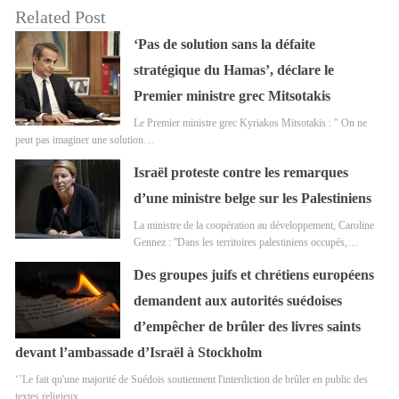
Related Post
‘Pas de solution sans la défaite
stratégique du Hamas’, déclare le
Premier ministre grec Mitsotakis
Le Premier ministre grec Kyriakos Mitsotakis : " On ne
peut pas imaginer une solution…
Israël proteste contre les remarques
d’une ministre belge sur les Palestiniens
La ministre de la coopération au développement, Caroline
Gennez : ''Dans les territoires palestiniens occupés,…
Des groupes juifs et chrétiens européens
demandent aux autorités suédoises
d’empêcher de brûler des livres saints
devant l’ambassade d’Israël à Stockholm
‘’Le fait qu'une majorité de Suédois soutiennent l'interdiction de brûler en public des
textes religieux…