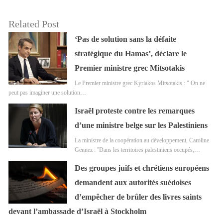
Related Post
‘Pas de solution sans la défaite
stratégique du Hamas’, déclare le
Premier ministre grec Mitsotakis
Le Premier ministre grec Kyriakos Mitsotakis : " On ne
peut pas imaginer une solution…
Israël proteste contre les remarques
d’une ministre belge sur les Palestiniens
La ministre de la coopération au développement, Caroline
Gennez : ''Dans les territoires palestiniens occupés,…
Des groupes juifs et chrétiens européens
demandent aux autorités suédoises
d’empêcher de brûler des livres saints
devant l’ambassade d’Israël à Stockholm