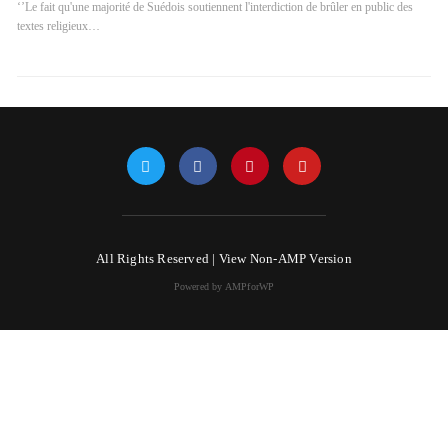
‘’Le fait qu'une majorité de Suédois soutiennent l'interdiction de brûler en public des
textes religieux…
All Rights Reserved |
View Non-AMP Version
Powered by AMPforWP