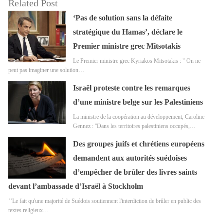
Related Post
‘Pas de solution sans la défaite
stratégique du Hamas’, déclare le
Premier ministre grec Mitsotakis
Le Premier ministre grec Kyriakos Mitsotakis : " On ne
peut pas imaginer une solution…
Israël proteste contre les remarques
d’une ministre belge sur les Palestiniens
La ministre de la coopération au développement, Caroline
Gennez : ''Dans les territoires palestiniens occupés,…
Des groupes juifs et chrétiens européens
demandent aux autorités suédoises
d’empêcher de brûler des livres saints
devant l’ambassade d’Israël à Stockholm
‘’Le fait qu'une majorité de Suédois soutiennent l'interdiction de brûler en public des
textes religieux…