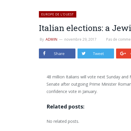
EUROPE DE L'OUEST
Italian elections: a Jew
By
ADMIN
novembre 29, 2017
Pas de commen
Share
Tweet
48 million Italians will vote next Sunday a
Senate after outgoing Prime Minister Romano
confidence vote in January.
Related posts:
No related posts.