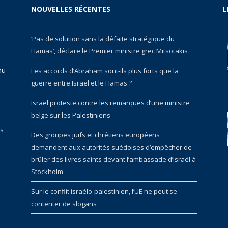
NOUVELLES RÉCENTES
L
‘Pas de solution sans la défaite stratégique du
Hamas’, déclare le Premier ministre grec Mitsotakis
au
Les accords d’Abraham sont-ils plus forts que la
guerre entre Israël et le Hamas ?
Israël proteste contre les remarques d’une ministre
belge sur les Palestiniens
rs
Des groupes juifs et chrétiens européens
demandent aux autorités suédoises d’empêcher de
brûler des livres saints devant l’ambassade d’Israël à
Stockholm
Sur le conflit israélo-palestinien, l’UE ne peut se
contenter de slogans