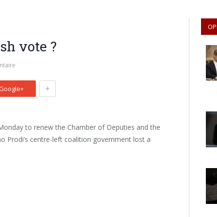
OP
ish vote ?
taire
+
Google+
nd Monday to renew the Chamber of Deputies and the
 Prodi’s centre-left coalition government lost a