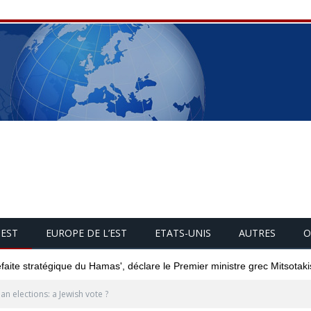
UEST
EUROPE DE L’EST
ETATS-UNIS
AUTRES
O
éfaite stratégique du Hamas', déclare le Premier ministre grec Mitsotaki
lian elections: a Jewish vote ?