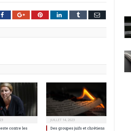
er
Facebook
Google+
Pinterest
LinkedIn
Tumblr
Email
23
JUILLET 14, 2023
teste contre les
Des groupes juifs et chrétiens