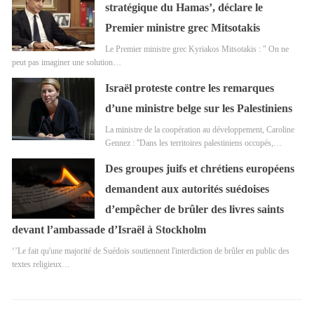
stratégique du Hamas’, déclare le
Premier ministre grec Mitsotakis
Le Premier ministre grec Kyriakos Mitsotakis : " On ne
peut pas imaginer une solution…
Israël proteste contre les remarques
d’une ministre belge sur les Palestiniens
La ministre de la coopération au développement, Caroline
Gennez : ''Dans les territoires palestiniens occupés,…
Des groupes juifs et chrétiens européens
demandent aux autorités suédoises
d’empêcher de brûler des livres saints
devant l’ambassade d’Israël à Stockholm
‘’Le fait qu'une majorité de Suédois soutiennent l'interdiction de brûler en public des
textes religieux…