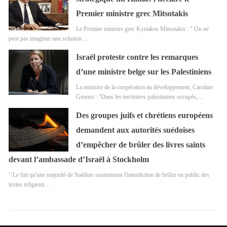
Premier ministre grec Mitsotakis
Le Premier ministre grec Kyriakos Mitsotakis : " On ne
peut pas imaginer une solution…
Israël proteste contre les remarques
d’une ministre belge sur les Palestiniens
La ministre de la coopération au développement, Caroline
Gennez : ''Dans les territoires palestiniens occupés,…
Des groupes juifs et chrétiens européens
demandent aux autorités suédoises
d’empêcher de brûler des livres saints
devant l’ambassade d’Israël à Stockholm
‘’Le fait qu'une majorité de Suédois soutiennent l'interdiction de brûler en public des
textes religieux…