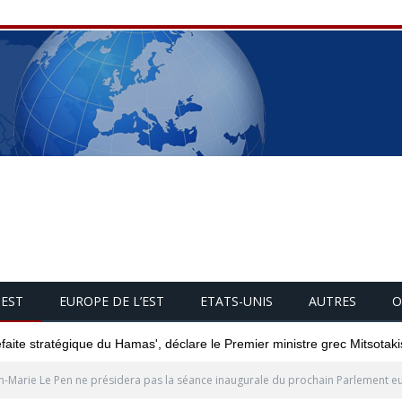
UEST
EUROPE DE L’EST
ETATS-UNIS
AUTRES
O
éfaite stratégique du Hamas', déclare le Premier ministre grec Mitsotaki
n-Marie Le Pen ne présidera pas la séance inaugurale du prochain Parlement 