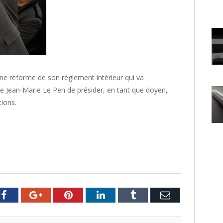
e réforme de son règlement intérieur qui va
se Jean-Marie Le Pen de présider, en tant que doyen,
tions.
er
Facebook
Google+
Pinterest
LinkedIn
Tumblr
Email