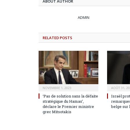
ABOUT AUTHOR
ADMIN
RELATED
POSTS
NOVEMBRE 1, 2023
AOÛT 31, 20
‘Pas de solution sans la défaite
Israël pro
stratégique du Hamas’,
remarques
déclare le Premier ministre
belge sur 
grec Mitsotakis