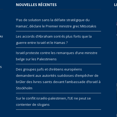
NOUVELLES RÉCENTES
L
‘Pas de solution sans la défaite stratégique du
Hamas’, déclare le Premier ministre grec Mitsotakis
au
Les accords d’Abraham sont-ils plus forts que la
guerre entre Israël et le Hamas ?
Israël proteste contre les remarques d’une ministre
belge sur les Palestiniens
rs
Des groupes juifs et chrétiens européens
demandent aux autorités suédoises d’empêcher de
brûler des livres saints devant l’ambassade d’Israël à
Stockholm
Sur le conflit israélo-palestinien, l’UE ne peut se
contenter de slogans