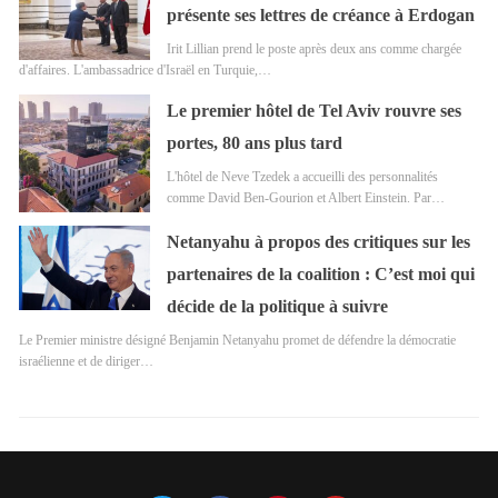
présente ses lettres de créance à Erdogan
Irit Lillian prend le poste après deux ans comme chargée
d'affaires. L'ambassadrice d'Israël en Turquie,…
Le premier hôtel de Tel Aviv rouvre ses
portes, 80 ans plus tard
L'hôtel de Neve Tzedek a accueilli des personnalités
comme David Ben-Gourion et Albert Einstein. Par…
Netanyahu à propos des critiques sur les
partenaires de la coalition : C’est moi qui
décide de la politique à suivre
Le Premier ministre désigné Benjamin Netanyahu promet de défendre la démocratie
israélienne et de diriger…