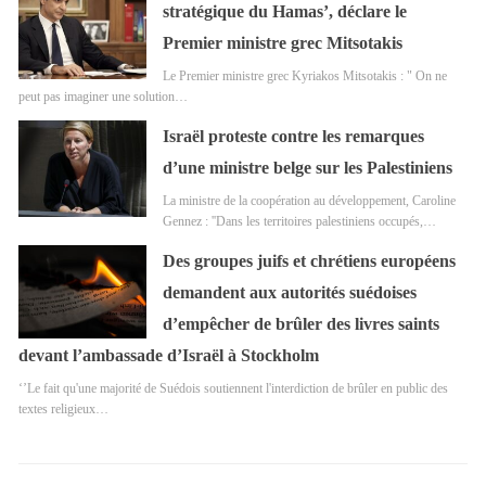
stratégique du Hamas’, déclare le
Premier ministre grec Mitsotakis
Le Premier ministre grec Kyriakos Mitsotakis : " On ne
peut pas imaginer une solution…
Israël proteste contre les remarques
d’une ministre belge sur les Palestiniens
La ministre de la coopération au développement, Caroline
Gennez : ''Dans les territoires palestiniens occupés,…
Des groupes juifs et chrétiens européens
demandent aux autorités suédoises
d’empêcher de brûler des livres saints
devant l’ambassade d’Israël à Stockholm
‘’Le fait qu'une majorité de Suédois soutiennent l'interdiction de brûler en public des
textes religieux…