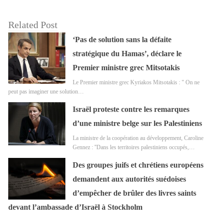
Related Post
‘Pas de solution sans la défaite
stratégique du Hamas’, déclare le
Premier ministre grec Mitsotakis
Le Premier ministre grec Kyriakos Mitsotakis : " On ne
peut pas imaginer une solution…
Israël proteste contre les remarques
d’une ministre belge sur les Palestiniens
La ministre de la coopération au développement, Caroline
Gennez : ''Dans les territoires palestiniens occupés,…
Des groupes juifs et chrétiens européens
demandent aux autorités suédoises
d’empêcher de brûler des livres saints
devant l’ambassade d’Israël à Stockholm