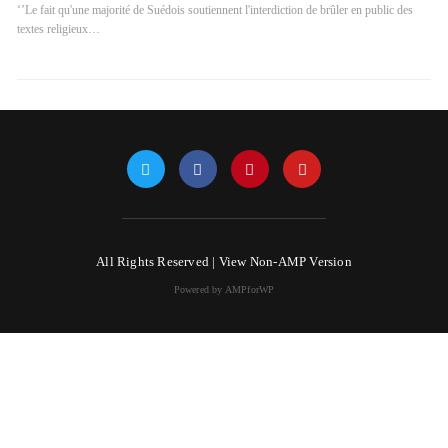
‘’Le fait qu'une majorité de Suédois soutiennent l'interdiction de brûler en public des
textes religieux…
All Rights Reserved |
View Non-AMP Version
Powered by AMPforWP