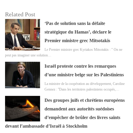
Related Post
‘Pas de solution sans la défaite
stratégique du Hamas’, déclare le
Premier ministre grec Mitsotakis
Le Premier ministre grec Kyriakos Mitsotakis : " On ne
peut pas imaginer une solution…
Israël proteste contre les remarques
d’une ministre belge sur les Palestiniens
La ministre de la coopération au développement, Caroline
Gennez : ''Dans les territoires palestiniens occupés,…
Des groupes juifs et chrétiens européens
demandent aux autorités suédoises
d’empêcher de brûler des livres saints
devant l’ambassade d’Israël à Stockholm