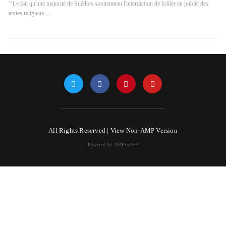
‘’Le fait qu'une majorité de Suédois soutiennent l'interdiction de brûler en public des
textes religieux…
All Rights Reserved |
View Non-AMP Version
Powered by AMPforWP