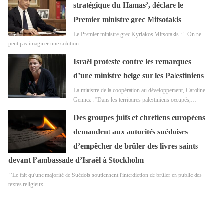
stratégique du Hamas’, déclare le
Premier ministre grec Mitsotakis
Le Premier ministre grec Kyriakos Mitsotakis : " On ne
peut pas imaginer une solution…
Israël proteste contre les remarques
d’une ministre belge sur les Palestiniens
La ministre de la coopération au développement, Caroline
Gennez : ''Dans les territoires palestiniens occupés,…
Des groupes juifs et chrétiens européens
demandent aux autorités suédoises
d’empêcher de brûler des livres saints
devant l’ambassade d’Israël à Stockholm
‘’Le fait qu'une majorité de Suédois soutiennent l'interdiction de brûler en public des
textes religieux…