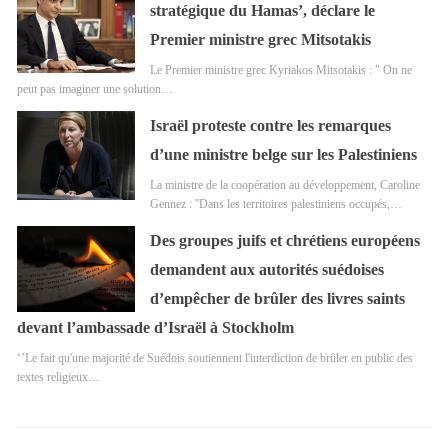
stratégique du Hamas’, déclare le
Premier ministre grec Mitsotakis
Le Premier ministre grec Kyriakos Mitsotakis : " On ne
peut pas imaginer une solution…
Israël proteste contre les remarques
d’une ministre belge sur les Palestiniens
La ministre de la coopération au développement, Caroline
Gennez : ''Dans les territoires palestiniens occupés,…
Des groupes juifs et chrétiens européens
demandent aux autorités suédoises
d’empêcher de brûler des livres saints
devant l’ambassade d’Israël à Stockholm
‘’Le fait qu'une majorité de Suédois soutiennent l'interdiction de brûler en public des
textes religieux…