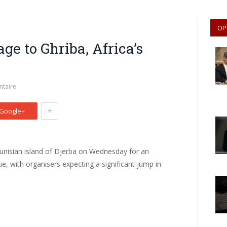
OP
ge to Ghriba, Africa’s
taire
+
Google+
unisian island of Djerba on Wednesday for an
e, with organisers expecting a significant jump in