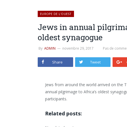
EUROPE DE L'OUEST
Jews in annual pilgrima
oldest synagogue
By
ADMIN
novembre 29, 2017
Pas de commen
Share
Tweet
Jews from around the world arrived on the T
annual pilgrimage to Africa’s oldest synagogu
participants.
Related posts: