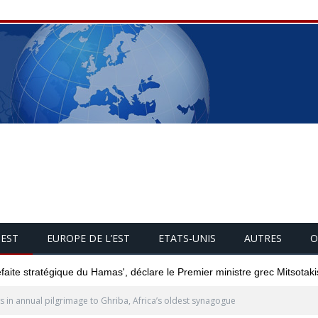
UEST
EUROPE DE L’EST
ETATS-UNIS
AUTRES
O
éfaite stratégique du Hamas', déclare le Premier ministre grec Mitsotaki
s in annual pilgrimage to Ghriba, Africa’s oldest synagogue