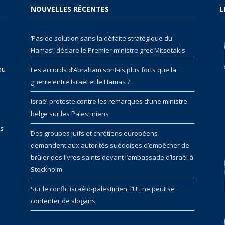
NOUVELLES RÉCENTES
L
‘Pas de solution sans la défaite stratégique du
Hamas’, déclare le Premier ministre grec Mitsotakis
au
Les accords d’Abraham sont-ils plus forts que la
guerre entre Israël et le Hamas ?
Israël proteste contre les remarques d’une ministre
belge sur les Palestiniens
rs
Des groupes juifs et chrétiens européens
demandent aux autorités suédoises d’empêcher de
brûler des livres saints devant l’ambassade d’Israël à
Stockholm
Sur le conflit israélo-palestinien, l’UE ne peut se
contenter de slogans