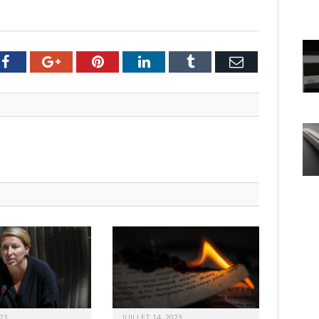
er
Facebook
Google+
Pinterest
LinkedIn
Tumblr
Email
23
JUILLET 14, 2023